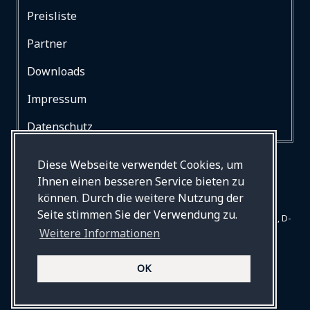
Preisliste
Partner
Downloads
Impressum
Datenschutz
Diese Webseite verwendet Cookies, um
Ihnen einen besseren Service bieten zu
können. Durch die weitere Nutzung der
Seite stimmen Sie der Verwendung zu.
© Drews Bestattungen, Begleiten und Betreuen, Mommsenstr. 31, D-
Weitere Informationen
10629 Berlin. Alle Rechte vorbehalten.
Webdesign und Entwicklung auf Basis von
GRAV
© 2026 by
OK
Hydraner.com