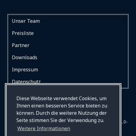
Unser Team
Preisliste
Partner
Downloads
Impressum
Datenschutz
Diese Webseite verwendet Cookies, um
Ihnen einen besseren Service bieten zu
können. Durch die weitere Nutzung der
Seite stimmen Sie der Verwendung zu.
© Drews Bestattungen, Begleiten und Betreuen, Mommsenstr. 31, D-
Weitere Informationen
10629 Berlin. Alle Rechte vorbehalten.